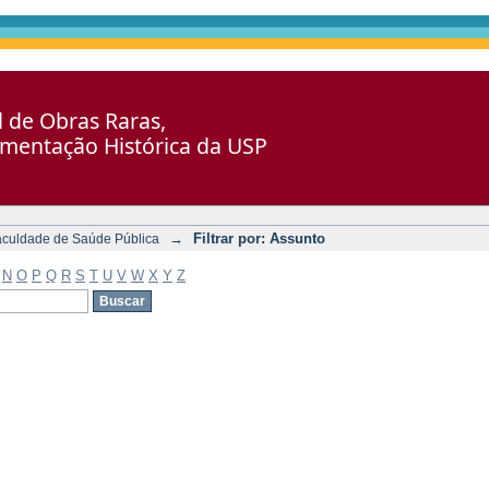
al de Obras Raras,
umentação Histórica da USP
→
Filtrar por: Assunto
aculdade de Saúde Pública
N
O
P
Q
R
S
T
U
V
W
X
Y
Z