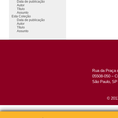
Data de publicação
Autor
Título
Assunto
Esta Coleção
Data de publicação
Autor
Título
Assunto
Rua da Praça d
05508-050 – Ci
São Paulo, SP 
© 2013