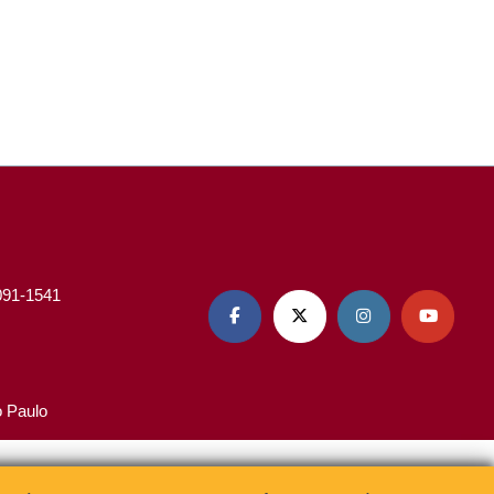
3091-1541




o Paulo