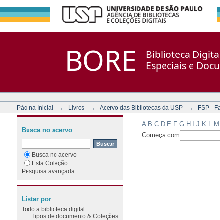
Filtrar por: Assunto
Repositório DSpace/Manakin + Corisco
BORE
Biblioteca Digit
Especiais e Doc
→
→
→
Página Inicial
Livros
Acervo das Bibliotecas da USP
FSP - F
A
B
C
D
E
F
G
H
I
J
K
L
M
Busca no acervo
Começa com
Busca no acervo
Esta Coleção
Pesquisa avançada
Listar por
Todo a biblioteca digital
Tipos de documento & Coleções