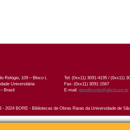
o Relógio, 109 – Bloco L
Tel: (0xx11) 3091-4195 / (0xx11) 
dade Universitária
Fax: (0xx11) 3091-1567
– Brasil
E-mail:
atendimento@abcd.usp.br
 - 2024 BORE - Bibliotecas de Obras Raras da Universidade de Sã