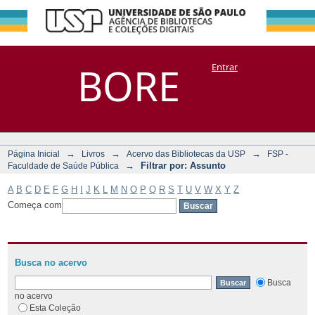
Filtrar por:
Repositório
BORE
Entrar
DSpace/Manakin + Corisco
Assunto
→
→
→
Página Inicial
Livros
Acervo das Bibliotecas da USP
FSP -
→
Filtrar por: Assunto
Faculdade de Saúde Pública
A
B
C
D
E
F
G
H
I
J
K
L
M
N
O
P
Q
R
S
T
U
V
W
X
Y
Z
Começa com
Busca no acervo
Busca
no acervo
Esta Coleção