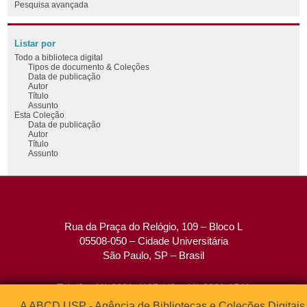
Pesquisa avançada
Listar por
Todo a biblioteca digital
Tipos de documento & Coleções
Data de publicação
Autor
Título
Assunto
Esta Coleção
Data de publicação
Autor
Título
Assunto
Rua da Praça do Relógio, 109 – Bloco L
05508-050 – Cidade Universitária
São Paulo, SP – Brasil
Tel: (0xx11) 3091-4195 / (0xx11) 3091-1541
Fax: (0xx11) 3091-1567
A ABCD USP - Agência de Bibliotecas e Coleções Digitais