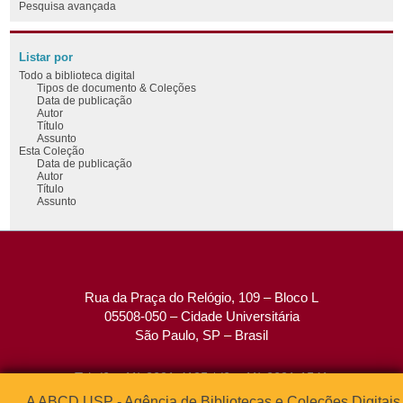
Pesquisa avançada
Listar por
Todo a biblioteca digital
Tipos de documento & Coleções
Data de publicação
Autor
Título
Assunto
Esta Coleção
Data de publicação
Autor
Título
Assunto
Rua da Praça do Relógio, 109 – Bloco L
05508-050 – Cidade Universitária
São Paulo, SP – Brasil
Tel: (0xx11) 3091-4195 / (0xx11) 3091-1541
Fax: (0xx11) 3091-1567
A ABCD USP - Agência de Bibliotecas e Coleções Digitais