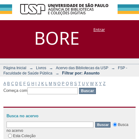
Filtrar por:
Repositório
BORE
Entrar
DSpace/Manakin + Corisco
Assunto
→
→
→
Página Inicial
Livros
Acervo das Bibliotecas da USP
FSP -
→
Filtrar por: Assunto
Faculdade de Saúde Pública
A
B
C
D
E
F
G
H
I
J
K
L
M
N
O
P
Q
R
S
T
U
V
W
X
Y
Z
Começa com
Busca no acervo
Busca
no acervo
Esta Coleção