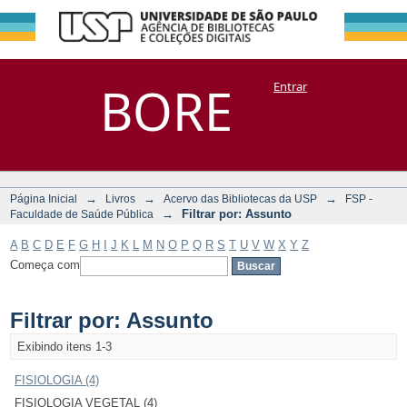
Filtrar por:
Repositório
BORE
Entrar
DSpace/Manakin + Corisco
Assunto
→
→
→
Página Inicial
Livros
Acervo das Bibliotecas da USP
FSP -
→
Filtrar por: Assunto
Faculdade de Saúde Pública
A
B
C
D
E
F
G
H
I
J
K
L
M
N
O
P
Q
R
S
T
U
V
W
X
Y
Z
Começa com
Filtrar por: Assunto
Exibindo itens 1-3
FISIOLOGIA (4)
FISIOLOGIA VEGETAL (4)