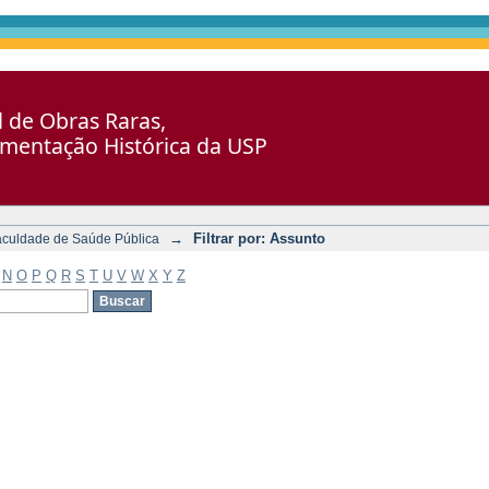
al de Obras Raras,
umentação Histórica da USP
→
Filtrar por: Assunto
aculdade de Saúde Pública
N
O
P
Q
R
S
T
U
V
W
X
Y
Z