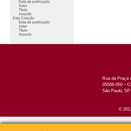
Data de publicação
Autor
Título
Assunto
Esta Coleção
Data de publicação
Autor
Título
Assunto
Rua da Praça d
05508-050 – Ci
São Paulo, SP 
© 2013