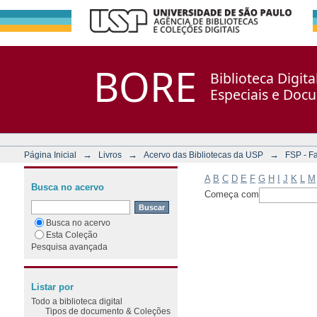
Filtrar por: Assunto
Repositório DSpace/Manakin + Corisco
BORE
Biblioteca Digit
Especiais e Doc
→
→
→
Página Inicial
Livros
Acervo das Bibliotecas da USP
FSP - F
A
B
C
D
E
F
G
H
I
J
K
L
M
Busca no acervo
Começa com
Busca no acervo
Esta Coleção
Pesquisa avançada
Listar por
Todo a biblioteca digital
Tipos de documento & Coleções