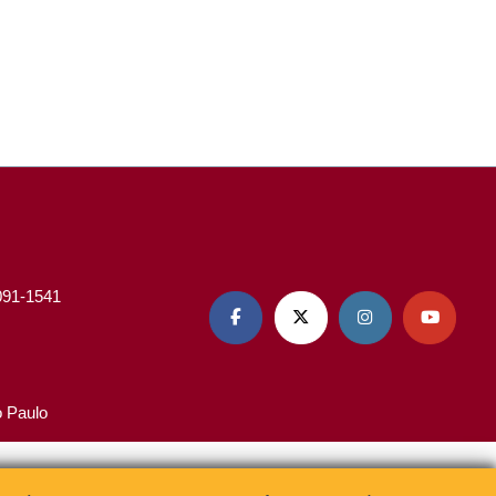
3091-1541




o Paulo