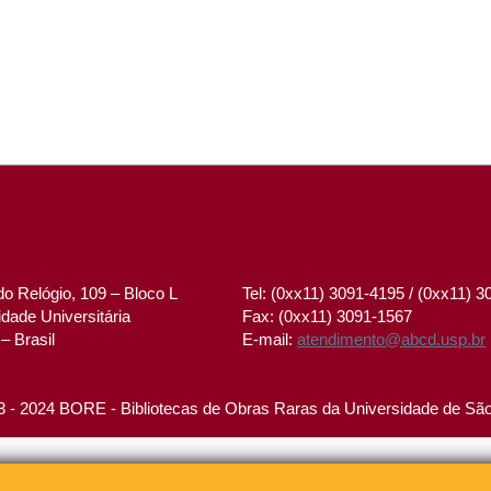
o Relógio, 109 – Bloco L
Tel: (0xx11) 3091-4195 / (0xx11) 
dade Universitária
Fax: (0xx11) 3091-1567
– Brasil
E-mail:
atendimento@abcd.usp.br
 - 2024 BORE - Bibliotecas de Obras Raras da Universidade de Sã