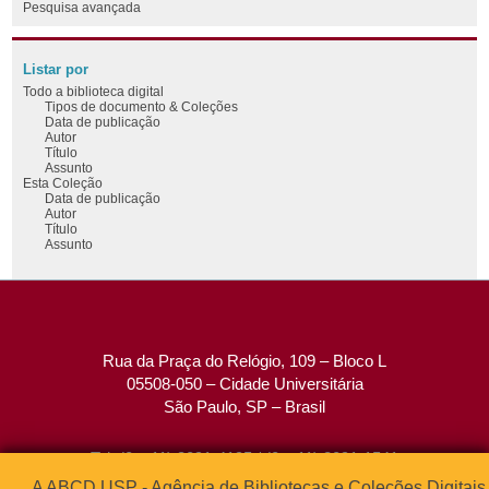
Pesquisa avançada
Listar por
Todo a biblioteca digital
Tipos de documento & Coleções
Data de publicação
Autor
Título
Assunto
Esta Coleção
Data de publicação
Autor
Título
Assunto
Rua da Praça do Relógio, 109 – Bloco L
05508-050 – Cidade Universitária
São Paulo, SP – Brasil
Tel: (0xx11) 3091-4195 / (0xx11) 3091-1541
Fax: (0xx11) 3091-1567
A ABCD USP - Agência de Bibliotecas e Coleções Digitais