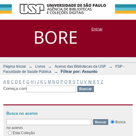
Filtrar por:
Repositório
BORE
Entrar
DSpace/Manakin + Corisco
Assunto
→
→
→
Página Inicial
Livros
Acervo das Bibliotecas da USP
FSP -
→
Filtrar por: Assunto
Faculdade de Saúde Pública
A
B
C
D
E
F
G
H
I
J
K
L
M
N
O
P
Q
R
S
T
U
V
W
X
Y
Z
Começa com
Busca no acervo
Busca
no acervo
Esta Coleção