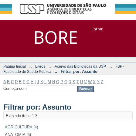
Filtrar por:
Repositório
BORE
Entrar
DSpace/Manakin + Corisco
Assunto
→
→
→
Página Inicial
Livros
Acervo das Bibliotecas da USP
FSP -
→
Filtrar por: Assunto
Faculdade de Saúde Pública
A
B
C
D
E
F
G
H
I
J
K
L
M
N
O
P
Q
R
S
T
U
V
W
X
Y
Z
Começa com
Filtrar por: Assunto
Exibindo itens 1-3
AGRICULTURA (4)
ANATOMIA (4)