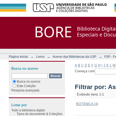
Filtrar por: Assunto
Repositório DSpace/Manakin + Corisco
BORE
Biblioteca Digit
Especiais e Doc
→
→
→
Página Inicial
Livros
Acervo das Bibliotecas da USP
FSP - F
A
B
C
D
E
F
G
H
I
J
K
L
M
Busca no acervo
Começa com
Busca no acervo
Filtrar por: A
Esta Coleção
Pesquisa avançada
Exibindo itens 1-1
BOTÂNICA (4)
Listar por
Todo a biblioteca digital
Tipos de documento & Coleções