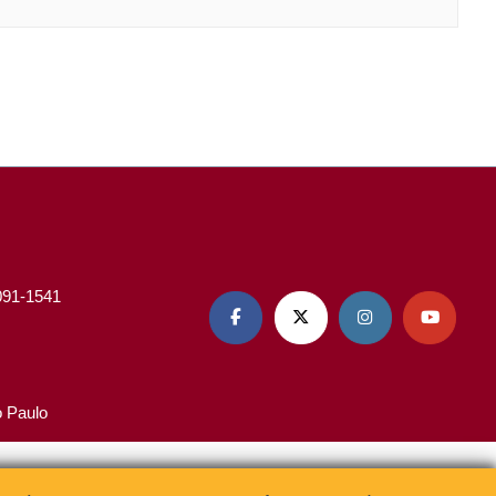
3091-1541




o Paulo