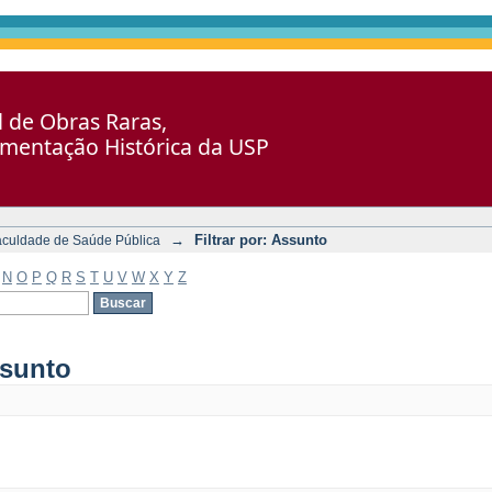
al de Obras Raras,
umentação Histórica da USP
→
Filtrar por: Assunto
aculdade de Saúde Pública
N
O
P
Q
R
S
T
U
V
W
X
Y
Z
ssunto