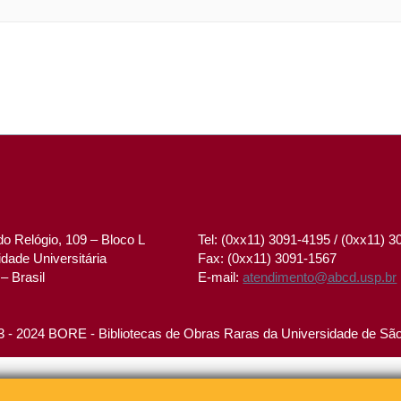
o Relógio, 109 – Bloco L
Tel: (0xx11) 3091-4195 / (0xx11) 
dade Universitária
Fax: (0xx11) 3091-1567
– Brasil
E-mail:
atendimento@abcd.usp.br
 - 2024 BORE - Bibliotecas de Obras Raras da Universidade de Sã