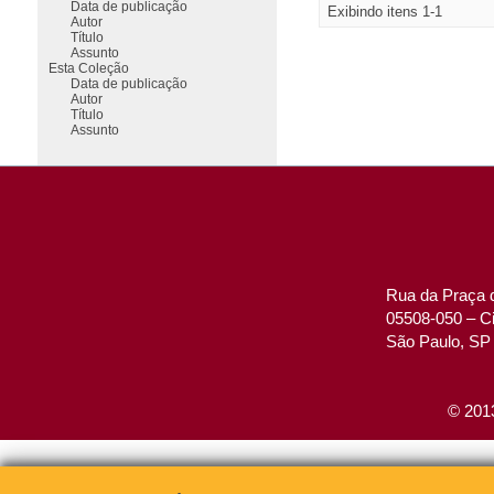
Data de publicação
Exibindo itens 1-1
Autor
Título
Assunto
Esta Coleção
Data de publicação
Autor
Título
Assunto
Rua da Praça d
05508-050 – Ci
São Paulo, SP 
© 2013