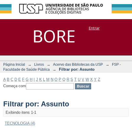
Filtrar por:
Repositório
BORE
Entrar
DSpace/Manakin + Corisco
Assunto
→
→
→
Página Inicial
Livros
Acervo das Bibliotecas da USP
FSP -
→
Filtrar por: Assunto
Faculdade de Saúde Pública
A
B
C
D
E
F
G
H
I
J
K
L
M
N
O
P
Q
R
S
T
U
V
W
X
Y
Z
Começa com
Filtrar por: Assunto
Exibindo itens 1-1
TECNOLOGIA (4)