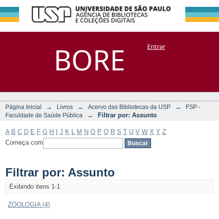
Filtrar por:
Repositório
BORE
Entrar
DSpace/Manakin + Corisco
Assunto
→
→
→
Página Inicial
Livros
Acervo das Bibliotecas da USP
FSP -
→
Filtrar por: Assunto
Faculdade de Saúde Pública
A
B
C
D
E
F
G
H
I
J
K
L
M
N
O
P
Q
R
S
T
U
V
W
X
Y
Z
Começa com
Filtrar por: Assunto
Exibindo itens 1-1
ZOOLOGIA (4)