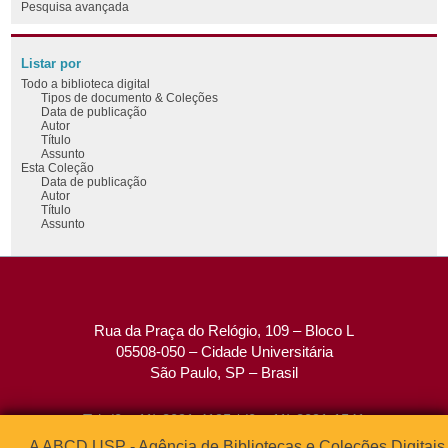
Pesquisa avançada
Listar por
Todo a biblioteca digital
Tipos de documento & Coleções
Data de publicação
Autor
Título
Assunto
Esta Coleção
Data de publicação
Autor
Título
Assunto
Rua da Praça do Relógio, 109 – Bloco L
05508-050 – Cidade Universitária
São Paulo, SP – Brasil
Tel: (0xx11) 3091-4195 / (0xx11) 3091-1541
Fax: (0xx11) 3091-1567
A ABCD USP - Agência de Bibliotecas e Coleções Digitais