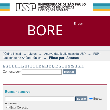
Filtrar por:
Repositório
BORE
Entrar
DSpace/Manakin + Corisco
Assunto
→
→
→
Página Inicial
Livros
Acervo das Bibliotecas da USP
FSP -
→
Filtrar por: Assunto
Faculdade de Saúde Pública
A
B
C
D
E
F
G
H
I
J
K
L
M
N
O
P
Q
R
S
T
U
V
W
X
Y
Z
Começa com
Busca no acervo
Busca
no acervo
Esta Coleção