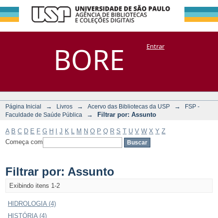
Filtrar por:
Repositório
BORE
Entrar
DSpace/Manakin + Corisco
Assunto
→
→
→
Página Inicial
Livros
Acervo das Bibliotecas da USP
FSP -
→
Filtrar por: Assunto
Faculdade de Saúde Pública
A
B
C
D
E
F
G
H
I
J
K
L
M
N
O
P
Q
R
S
T
U
V
W
X
Y
Z
Começa com
Filtrar por: Assunto
Exibindo itens 1-2
HIDROLOGIA (4)
HISTÓRIA (4)