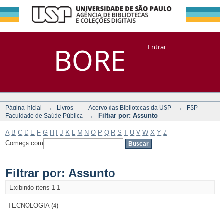
Filtrar por:
Repositório
BORE
Entrar
DSpace/Manakin + Corisco
Assunto
→
→
→
Página Inicial
Livros
Acervo das Bibliotecas da USP
FSP -
→
Filtrar por: Assunto
Faculdade de Saúde Pública
A
B
C
D
E
F
G
H
I
J
K
L
M
N
O
P
Q
R
S
T
U
V
W
X
Y
Z
Começa com
Filtrar por: Assunto
Exibindo itens 1-1
TECNOLOGIA (4)