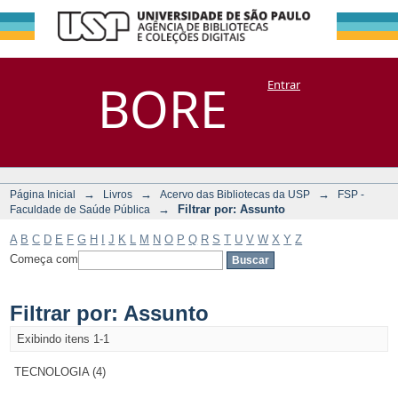
Filtrar por:
Repositório
BORE
Entrar
DSpace/Manakin + Corisco
Assunto
→
→
→
Página Inicial
Livros
Acervo das Bibliotecas da USP
FSP -
→
Filtrar por: Assunto
Faculdade de Saúde Pública
A
B
C
D
E
F
G
H
I
J
K
L
M
N
O
P
Q
R
S
T
U
V
W
X
Y
Z
Começa com
Filtrar por: Assunto
Exibindo itens 1-1
TECNOLOGIA (4)