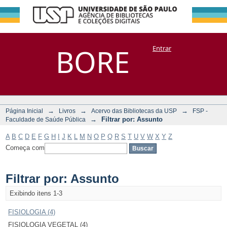
Filtrar por:
Repositório
BORE
Entrar
DSpace/Manakin + Corisco
Assunto
→
→
→
Página Inicial
Livros
Acervo das Bibliotecas da USP
FSP -
→
Filtrar por: Assunto
Faculdade de Saúde Pública
A
B
C
D
E
F
G
H
I
J
K
L
M
N
O
P
Q
R
S
T
U
V
W
X
Y
Z
Começa com
Filtrar por: Assunto
Exibindo itens 1-3
FISIOLOGIA (4)
FISIOLOGIA VEGETAL (4)