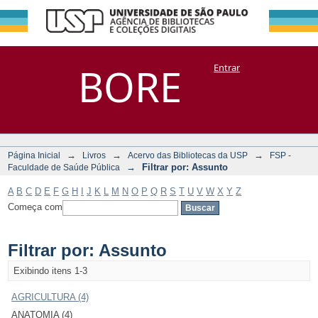
Filtrar por:
Repositório
BORE
Entrar
DSpace/Manakin + Corisco
Assunto
→
→
→
Página Inicial
Livros
Acervo das Bibliotecas da USP
FSP -
→
Filtrar por: Assunto
Faculdade de Saúde Pública
A
B
C
D
E
F
G
H
I
J
K
L
M
N
O
P
Q
R
S
T
U
V
W
X
Y
Z
Começa com
Filtrar por: Assunto
Exibindo itens 1-3
AGRICULTURA (4)
ANATOMIA (4)