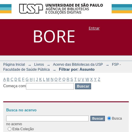
Filtrar por:
Repositório
BORE
Entrar
DSpace/Manakin + Corisco
Assunto
→
→
→
Página Inicial
Livros
Acervo das Bibliotecas da USP
FSP -
→
Filtrar por: Assunto
Faculdade de Saúde Pública
A
B
C
D
E
F
G
H
I
J
K
L
M
N
O
P
Q
R
S
T
U
V
W
X
Y
Z
Começa com
Busca no acervo
Busca
no acervo
Esta Coleção