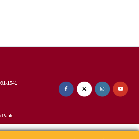
3091-1541




o Paulo