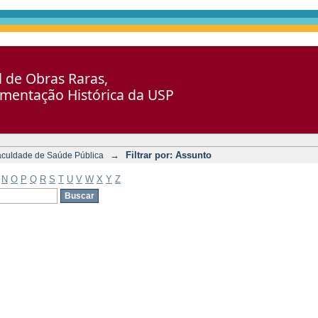
al de Obras Raras,
umentação Histórica da USP
→
Filtrar por: Assunto
aculdade de Saúde Pública
N
O
P
Q
R
S
T
U
V
W
X
Y
Z