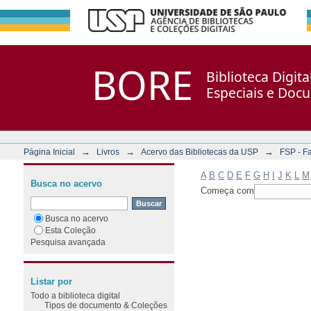
Filtrar por: Assunto
Repositório DSpace/Manakin + Corisco
BORE
Biblioteca Digit
Especiais e Doc
→
→
→
Página Inicial
Livros
Acervo das Bibliotecas da USP
FSP - F
A
B
C
D
E
F
G
H
I
J
K
L
M
Busca no acervo
Começa com
Busca no acervo
Esta Coleção
Pesquisa avançada
Listar por
Todo a biblioteca digital
Tipos de documento & Coleções