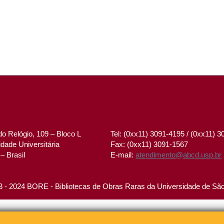
o Relógio, 109 – Bloco L
Tel: (0xx11) 3091-4195 / (0xx11) 
dade Universitária
Fax: (0xx11) 3091-1567
– Brasil
E-mail:
atendimento@abcd.usp.br
 - 2024 BORE - Bibliotecas de Obras Raras da Universidade de Sã