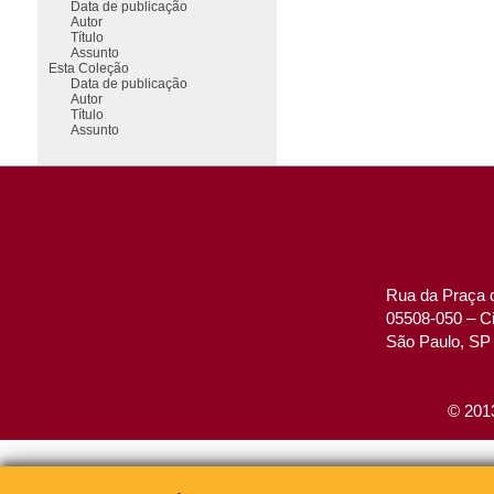
Data de publicação
Autor
Título
Assunto
Esta Coleção
Data de publicação
Autor
Título
Assunto
Rua da Praça d
05508-050 – Ci
São Paulo, SP 
© 2013