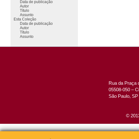
Data de publicação
Autor
Título
Assunto
Esta Coleção
Data de publicação
Autor
Título
Assunto
Rua da Praça d
05508-050 – Ci
São Paulo, SP 
© 2013