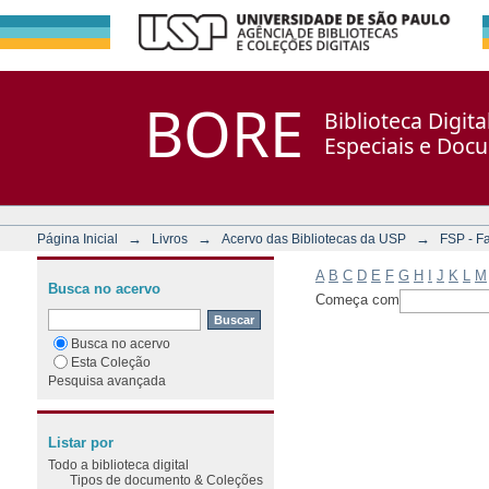
Filtrar por: Assunto
Repositório DSpace/Manakin + Corisco
BORE
Biblioteca Digit
Especiais e Doc
→
→
→
Página Inicial
Livros
Acervo das Bibliotecas da USP
FSP - F
A
B
C
D
E
F
G
H
I
J
K
L
M
Busca no acervo
Começa com
Busca no acervo
Esta Coleção
Pesquisa avançada
Listar por
Todo a biblioteca digital
Tipos de documento & Coleções