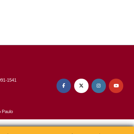
3091-1541




o Paulo