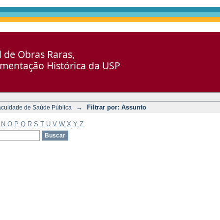
al de Obras Raras,
umentação Histórica da USP
→
Filtrar por: Assunto
aculdade de Saúde Pública
N
O
P
Q
R
S
T
U
V
W
X
Y
Z