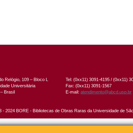
o Relógio, 109 – Bloco L
Tel: (0xx11) 3091-4195 / (0xx11) 
dade Universitária
Fax: (0xx11) 3091-1567
– Brasil
E-mail:
atendimento@abcd.usp.br
 - 2024 BORE - Bibliotecas de Obras Raras da Universidade de Sã