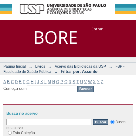
Filtrar por:
Repositório
BORE
Entrar
DSpace/Manakin + Corisco
Assunto
→
→
→
Página Inicial
Livros
Acervo das Bibliotecas da USP
FSP -
→
Filtrar por: Assunto
Faculdade de Saúde Pública
A
B
C
D
E
F
G
H
I
J
K
L
M
N
O
P
Q
R
S
T
U
V
W
X
Y
Z
Começa com
Busca no acervo
Busca
no acervo
Esta Coleção