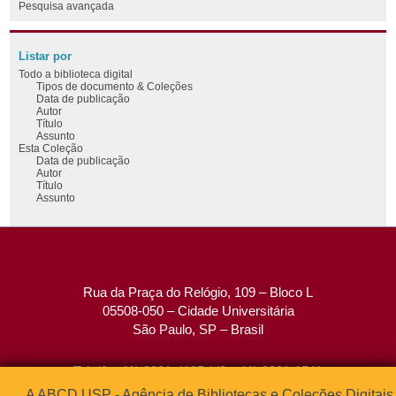
Pesquisa avançada
Listar por
Todo a biblioteca digital
Tipos de documento & Coleções
Data de publicação
Autor
Título
Assunto
Esta Coleção
Data de publicação
Autor
Título
Assunto
Rua da Praça do Relógio, 109 – Bloco L
05508-050 – Cidade Universitária
São Paulo, SP – Brasil
Tel: (0xx11) 3091-4195 / (0xx11) 3091-1541
Fax: (0xx11) 3091-1567
A ABCD USP - Agência de Bibliotecas e Coleções Digitais