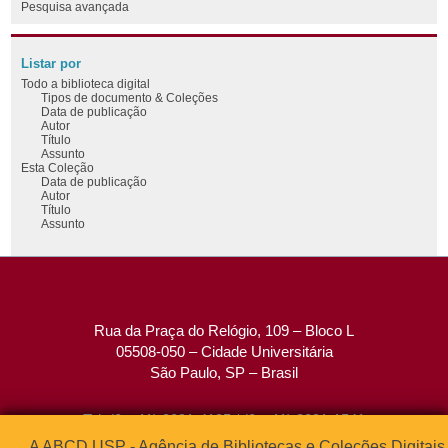
Pesquisa avançada
Listar por
Todo a biblioteca digital
Tipos de documento & Coleções
Data de publicação
Autor
Título
Assunto
Esta Coleção
Data de publicação
Autor
Título
Assunto
Rua da Praça do Relógio, 109 – Bloco L
05508-050 – Cidade Universitária
São Paulo, SP – Brasil
Tel: (0xx11) 3091-4195 / (0xx11) 3091-1541
Fax: (0xx11) 3091-1567
A ABCD USP - Agência de Bibliotecas e Coleções Digitais