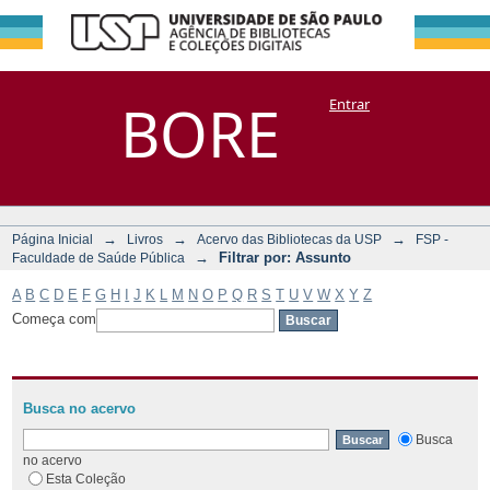
Filtrar por:
Repositório
BORE
Entrar
DSpace/Manakin + Corisco
Assunto
→
→
→
Página Inicial
Livros
Acervo das Bibliotecas da USP
FSP -
→
Filtrar por: Assunto
Faculdade de Saúde Pública
A
B
C
D
E
F
G
H
I
J
K
L
M
N
O
P
Q
R
S
T
U
V
W
X
Y
Z
Começa com
Busca no acervo
Busca
no acervo
Esta Coleção