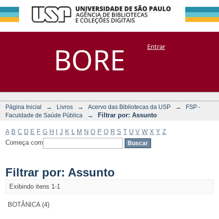
Filtrar por:
Repositório
BORE
Entrar
DSpace/Manakin + Corisco
Assunto
→
→
→
Página Inicial
Livros
Acervo das Bibliotecas da USP
FSP -
→
Filtrar por: Assunto
Faculdade de Saúde Pública
A
B
C
D
E
F
G
H
I
J
K
L
M
N
O
P
Q
R
S
T
U
V
W
X
Y
Z
Começa com
Filtrar por: Assunto
Exibindo itens 1-1
BOTÂNICA (4)