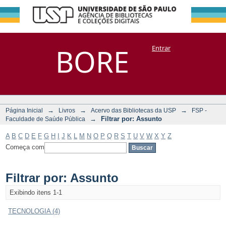
Filtrar por:
Repositório
BORE
Entrar
DSpace/Manakin + Corisco
Assunto
→
→
→
Página Inicial
Livros
Acervo das Bibliotecas da USP
FSP -
→
Filtrar por: Assunto
Faculdade de Saúde Pública
A
B
C
D
E
F
G
H
I
J
K
L
M
N
O
P
Q
R
S
T
U
V
W
X
Y
Z
Começa com
Filtrar por: Assunto
Exibindo itens 1-1
TECNOLOGIA (4)