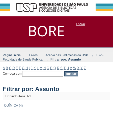
Filtrar por:
Repositório
BORE
Entrar
DSpace/Manakin + Corisco
Assunto
→
→
→
Página Inicial
Livros
Acervo das Bibliotecas da USP
FSP -
→
Filtrar por: Assunto
Faculdade de Saúde Pública
A
B
C
D
E
F
G
H
I
J
K
L
M
N
O
P
Q
R
S
T
U
V
W
X
Y
Z
Começa com
Filtrar por: Assunto
Exibindo itens 1-1
QUÍMICA (4)