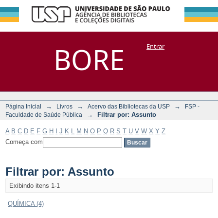
Filtrar por:
Repositório
BORE
Entrar
DSpace/Manakin + Corisco
Assunto
→
→
→
Página Inicial
Livros
Acervo das Bibliotecas da USP
FSP -
→
Filtrar por: Assunto
Faculdade de Saúde Pública
A
B
C
D
E
F
G
H
I
J
K
L
M
N
O
P
Q
R
S
T
U
V
W
X
Y
Z
Começa com
Filtrar por: Assunto
Exibindo itens 1-1
QUÍMICA (4)