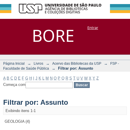
Filtrar por:
Repositório
BORE
Entrar
DSpace/Manakin + Corisco
Assunto
→
→
→
Página Inicial
Livros
Acervo das Bibliotecas da USP
FSP -
→
Filtrar por: Assunto
Faculdade de Saúde Pública
A
B
C
D
E
F
G
H
I
J
K
L
M
N
O
P
Q
R
S
T
U
V
W
X
Y
Z
Começa com
Filtrar por: Assunto
Exibindo itens 1-1
GEOLOGIA (4)