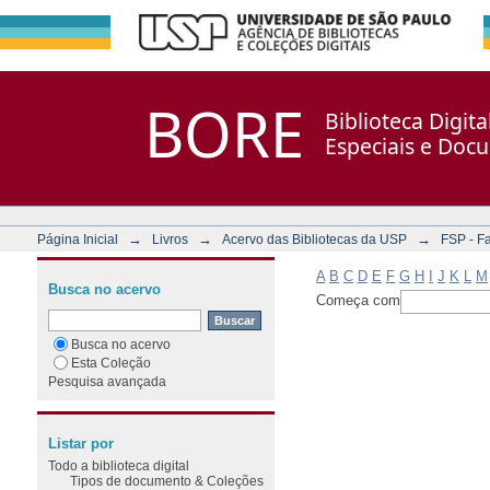
Filtrar por: Assunto
Repositório DSpace/Manakin + Corisco
BORE
Biblioteca Digit
Especiais e Doc
→
→
→
Página Inicial
Livros
Acervo das Bibliotecas da USP
FSP - F
A
B
C
D
E
F
G
H
I
J
K
L
M
Busca no acervo
Começa com
Busca no acervo
Esta Coleção
Pesquisa avançada
Listar por
Todo a biblioteca digital
Tipos de documento & Coleções