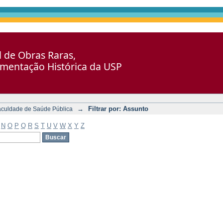
al de Obras Raras,
umentação Histórica da USP
→
Filtrar por: Assunto
aculdade de Saúde Pública
N
O
P
Q
R
S
T
U
V
W
X
Y
Z