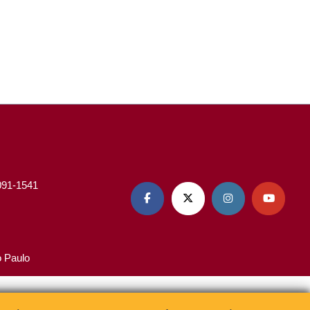
3091-1541




o Paulo