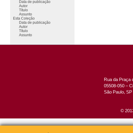
Data de publicação
Autor
Título
Assunto
Esta Coleção
Data de publicação
Autor
Título
Assunto
Rua da Praça d
05508-050 – Ci
São Paulo, SP 
© 2013