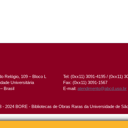
o Relógio, 109 – Bloco L
Tel: (0xx11) 3091-4195 / (0xx11) 
dade Universitária
Fax: (0xx11) 3091-1567
– Brasil
E-mail:
atendimento@abcd.usp.br
 - 2024 BORE - Bibliotecas de Obras Raras da Universidade de Sã