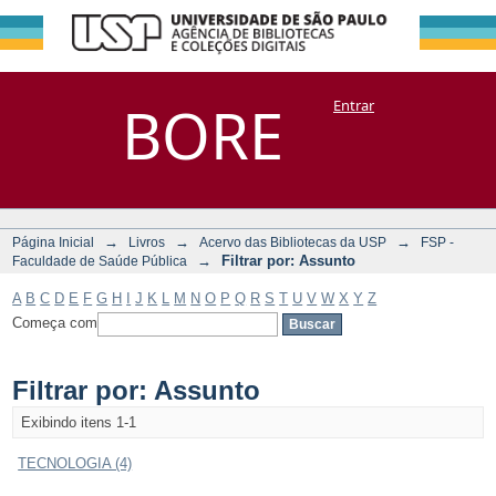
Filtrar por:
Repositório
BORE
Entrar
DSpace/Manakin + Corisco
Assunto
→
→
→
Página Inicial
Livros
Acervo das Bibliotecas da USP
FSP -
→
Filtrar por: Assunto
Faculdade de Saúde Pública
A
B
C
D
E
F
G
H
I
J
K
L
M
N
O
P
Q
R
S
T
U
V
W
X
Y
Z
Começa com
Filtrar por: Assunto
Exibindo itens 1-1
TECNOLOGIA (4)