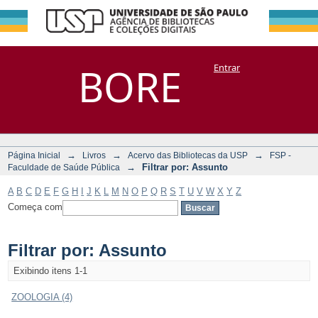
Filtrar por:
Repositório
BORE
Entrar
DSpace/Manakin + Corisco
Assunto
→
→
→
Página Inicial
Livros
Acervo das Bibliotecas da USP
FSP -
→
Filtrar por: Assunto
Faculdade de Saúde Pública
A
B
C
D
E
F
G
H
I
J
K
L
M
N
O
P
Q
R
S
T
U
V
W
X
Y
Z
Começa com
Filtrar por: Assunto
Exibindo itens 1-1
ZOOLOGIA (4)