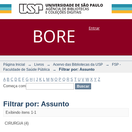
Filtrar por:
Repositório
BORE
Entrar
DSpace/Manakin + Corisco
Assunto
→
→
→
Página Inicial
Livros
Acervo das Bibliotecas da USP
FSP -
→
Filtrar por: Assunto
Faculdade de Saúde Pública
A
B
C
D
E
F
G
H
I
J
K
L
M
N
O
P
Q
R
S
T
U
V
W
X
Y
Z
Começa com
Filtrar por: Assunto
Exibindo itens 1-1
CIRURGIA (4)