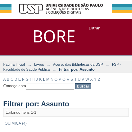
Filtrar por:
Repositório
BORE
Entrar
DSpace/Manakin + Corisco
Assunto
→
→
→
Página Inicial
Livros
Acervo das Bibliotecas da USP
FSP -
→
Filtrar por: Assunto
Faculdade de Saúde Pública
A
B
C
D
E
F
G
H
I
J
K
L
M
N
O
P
Q
R
S
T
U
V
W
X
Y
Z
Começa com
Filtrar por: Assunto
Exibindo itens 1-1
QUÍMICA (4)