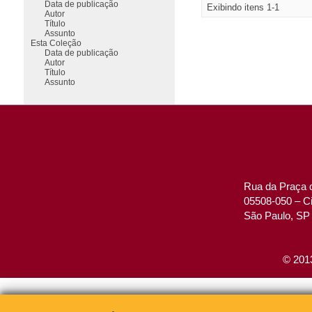
Data de publicação
Exibindo itens 1-1
Autor
Título
Assunto
Esta Coleção
Data de publicação
Autor
Título
Assunto
Rua da Praça d
05508-050 – Ci
São Paulo, SP 
© 2013