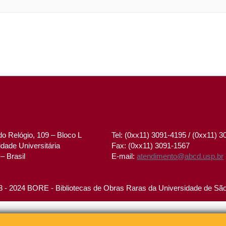
o Relógio, 109 – Bloco L
Tel: (0xx11) 3091-4195 / (0xx11) 
dade Universitária
Fax: (0xx11) 3091-1567
– Brasil
E-mail:
atendimento@abcd.usp.br
 - 2024 BORE - Bibliotecas de Obras Raras da Universidade de Sã