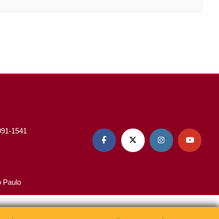
3091-1541




o Paulo