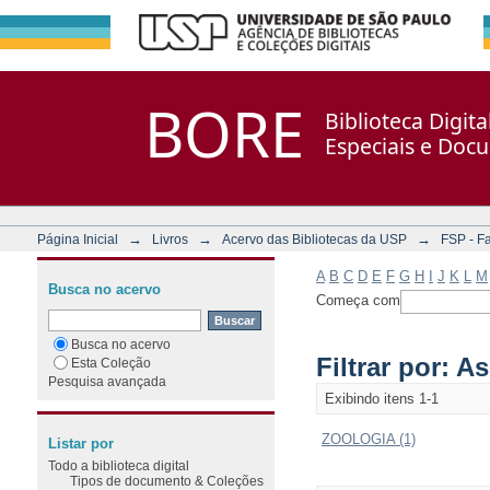
Filtrar por: Assunto
Repositório DSpace/Manakin + Corisco
BORE
Biblioteca Digit
Especiais e Doc
→
→
→
Página Inicial
Livros
Acervo das Bibliotecas da USP
FSP - F
A
B
C
D
E
F
G
H
I
J
K
L
M
Busca no acervo
Começa com
Busca no acervo
Filtrar por: A
Esta Coleção
Pesquisa avançada
Exibindo itens 1-1
ZOOLOGIA (1)
Listar por
Todo a biblioteca digital
Tipos de documento & Coleções