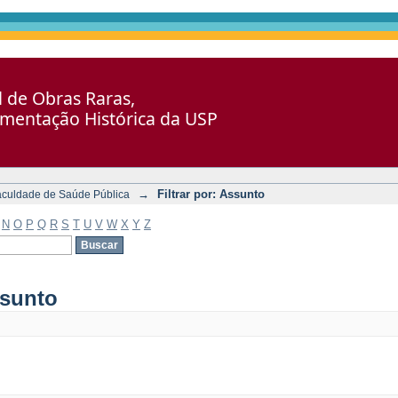
al de Obras Raras,
umentação Histórica da USP
→
Filtrar por: Assunto
aculdade de Saúde Pública
N
O
P
Q
R
S
T
U
V
W
X
Y
Z
ssunto