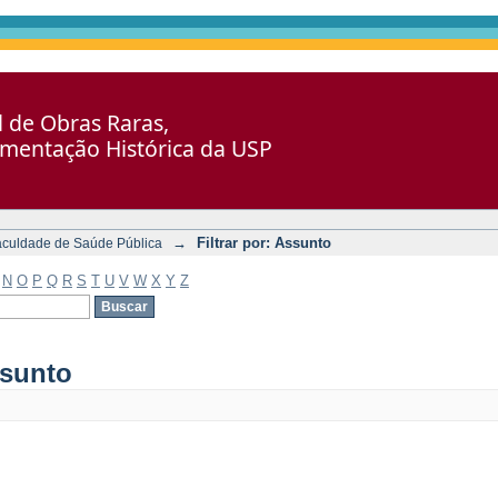
al de Obras Raras,
umentação Histórica da USP
→
Filtrar por: Assunto
aculdade de Saúde Pública
N
O
P
Q
R
S
T
U
V
W
X
Y
Z
ssunto