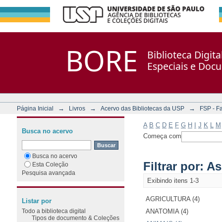
Filtrar por: Assunto
Repositório DSpace/Manakin + Corisco
BORE
Biblioteca Digit
Especiais e Doc
→
→
→
Página Inicial
Livros
Acervo das Bibliotecas da USP
FSP - F
A
B
C
D
E
F
G
H
I
J
K
L
M
Busca no acervo
Começa com
Busca no acervo
Filtrar por: A
Esta Coleção
Pesquisa avançada
Exibindo itens 1-3
AGRICULTURA (4)
Listar por
Todo a biblioteca digital
ANATOMIA (4)
Tipos de documento & Coleções