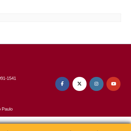
3091-1541




o Paulo