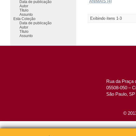
ANIMAIS (4)
Data de publicação
Autor
Título
Assunto
Exibindo itens 1-3
Esta Coleção
Data de publicação
Autor
Título
Assunto
Rua da Praça d
05508-050 – Ci
São Paulo, SP 
© 2013