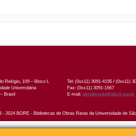
o Relógio, 109 – Bloco L
Tel: (0xx11) 3091-4195 / (0xx11) 
dade Universitária
Fax: (0xx11) 3091-1567
– Brasil
E-mail:
atendimento@abcd.usp.br
 - 2024 BORE - Bibliotecas de Obras Raras da Universidade de Sã