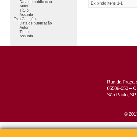
Data de publicação
Exibindo itens 1-1
Autor
Título
Assunto
Esta Coleção
Data de publicação
Autor
Título
Assunto
Rua da Praça d
05508-050 – Ci
São Paulo, SP 
© 2013