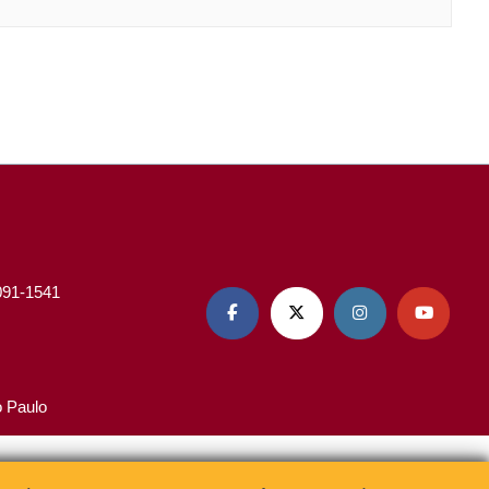
3091-1541




o Paulo