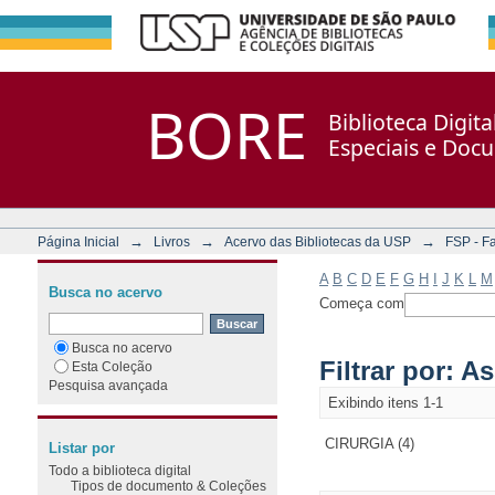
Filtrar por: Assunto
Repositório DSpace/Manakin + Corisco
BORE
Biblioteca Digit
Especiais e Doc
→
→
→
Página Inicial
Livros
Acervo das Bibliotecas da USP
FSP - F
A
B
C
D
E
F
G
H
I
J
K
L
M
Busca no acervo
Começa com
Busca no acervo
Filtrar por: A
Esta Coleção
Pesquisa avançada
Exibindo itens 1-1
CIRURGIA (4)
Listar por
Todo a biblioteca digital
Tipos de documento & Coleções