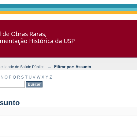
al de Obras Raras,
umentação Histórica da USP
→
Filtrar por: Assunto
aculdade de Saúde Pública
N
O
P
Q
R
S
T
U
V
W
X
Y
Z
ssunto