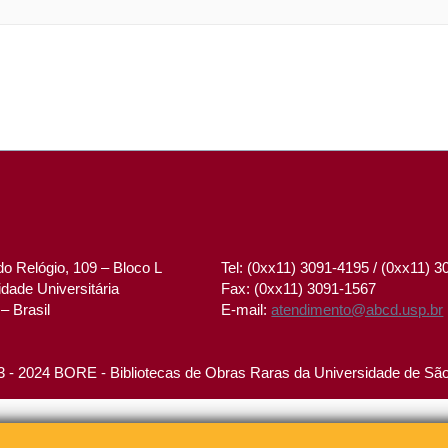
o Relógio, 109 – Bloco L
Tel: (0xx11) 3091-4195 / (0xx11) 
dade Universitária
Fax: (0xx11) 3091-1567
– Brasil
E-mail:
atendimento@abcd.usp.br
 - 2024 BORE - Bibliotecas de Obras Raras da Universidade de Sã