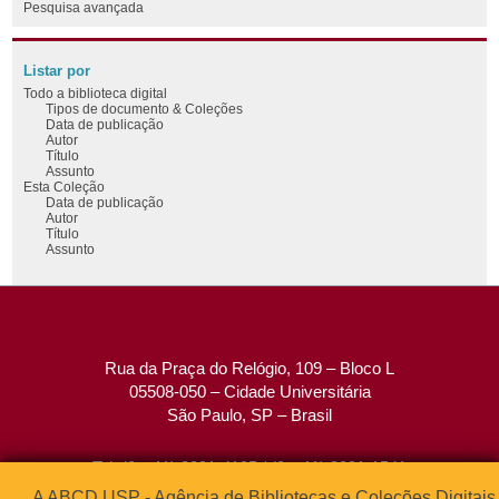
Pesquisa avançada
Listar por
Todo a biblioteca digital
Tipos de documento & Coleções
Data de publicação
Autor
Título
Assunto
Esta Coleção
Data de publicação
Autor
Título
Assunto
Rua da Praça do Relógio, 109 – Bloco L
05508-050 – Cidade Universitária
São Paulo, SP – Brasil
Tel: (0xx11) 3091-4195 / (0xx11) 3091-1541
Fax: (0xx11) 3091-1567
A ABCD USP - Agência de Bibliotecas e Coleções Digitais