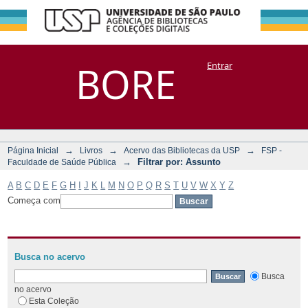
Filtrar por:
Repositório
BORE
Entrar
DSpace/Manakin + Corisco
Assunto
→
→
→
Página Inicial
Livros
Acervo das Bibliotecas da USP
FSP -
→
Filtrar por: Assunto
Faculdade de Saúde Pública
A
B
C
D
E
F
G
H
I
J
K
L
M
N
O
P
Q
R
S
T
U
V
W
X
Y
Z
Começa com
Busca no acervo
Busca
no acervo
Esta Coleção