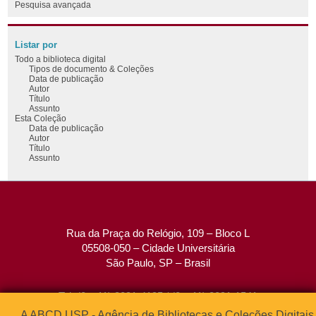
Pesquisa avançada
Listar por
Todo a biblioteca digital
Tipos de documento & Coleções
Data de publicação
Autor
Título
Assunto
Esta Coleção
Data de publicação
Autor
Título
Assunto
Rua da Praça do Relógio, 109 – Bloco L
05508-050 – Cidade Universitária
São Paulo, SP – Brasil
Tel: (0xx11) 3091-4195 / (0xx11) 3091-1541
Fax: (0xx11) 3091-1567
A ABCD USP - Agência de Bibliotecas e Coleções Digitais