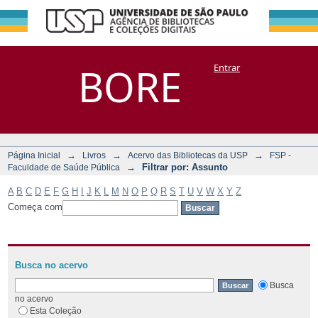
Filtrar por:
Repositório
BORE
Entrar
DSpace/Manakin + Corisco
Assunto
→
→
→
Página Inicial
Livros
Acervo das Bibliotecas da USP
FSP -
→
Filtrar por: Assunto
Faculdade de Saúde Pública
A
B
C
D
E
F
G
H
I
J
K
L
M
N
O
P
Q
R
S
T
U
V
W
X
Y
Z
Começa com
Busca no acervo
Busca
no acervo
Esta Coleção