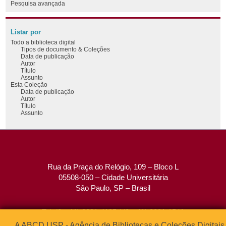
Pesquisa avançada
Listar por
Todo a biblioteca digital
Tipos de documento & Coleções
Data de publicação
Autor
Título
Assunto
Esta Coleção
Data de publicação
Autor
Título
Assunto
Rua da Praça do Relógio, 109 – Bloco L
05508-050 – Cidade Universitária
São Paulo, SP – Brasil
Tel: (0xx11) 3091-4195 / (0xx11) 3091-1541
Fax: (0xx11) 3091-1567
A ABCD USP - Agência de Bibliotecas e Coleções Digitais