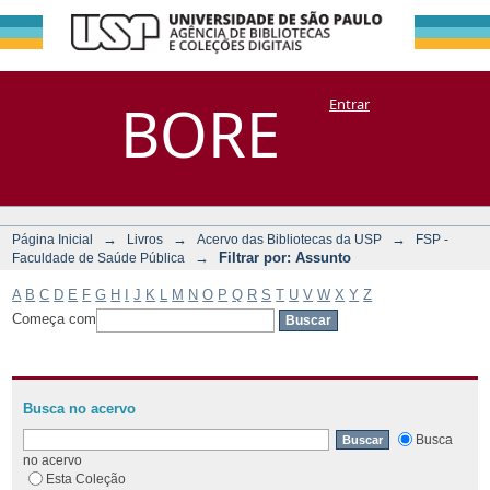
Filtrar por:
Repositório
BORE
Entrar
DSpace/Manakin + Corisco
Assunto
→
→
→
Página Inicial
Livros
Acervo das Bibliotecas da USP
FSP -
→
Filtrar por: Assunto
Faculdade de Saúde Pública
A
B
C
D
E
F
G
H
I
J
K
L
M
N
O
P
Q
R
S
T
U
V
W
X
Y
Z
Começa com
Busca no acervo
Busca
no acervo
Esta Coleção