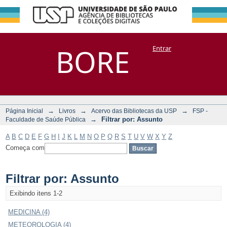
Filtrar por:
Repositório
BORE
Entrar
DSpace/Manakin + Corisco
Assunto
→
→
→
Página Inicial
Livros
Acervo das Bibliotecas da USP
FSP -
→
Filtrar por: Assunto
Faculdade de Saúde Pública
A
B
C
D
E
F
G
H
I
J
K
L
M
N
O
P
Q
R
S
T
U
V
W
X
Y
Z
Começa com
Filtrar por: Assunto
Exibindo itens 1-2
MEDICINA (4)
METEOROLOGIA (4)