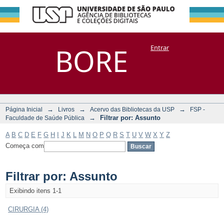
Filtrar por:
Repositório
BORE
Entrar
DSpace/Manakin + Corisco
Assunto
→
→
→
Página Inicial
Livros
Acervo das Bibliotecas da USP
FSP -
→
Filtrar por: Assunto
Faculdade de Saúde Pública
A
B
C
D
E
F
G
H
I
J
K
L
M
N
O
P
Q
R
S
T
U
V
W
X
Y
Z
Começa com
Filtrar por: Assunto
Exibindo itens 1-1
CIRURGIA (4)