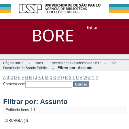
Filtrar por:
Repositório
BORE
Entrar
DSpace/Manakin + Corisco
Assunto
→
→
→
Página Inicial
Livros
Acervo das Bibliotecas da USP
FSP -
→
Filtrar por: Assunto
Faculdade de Saúde Pública
A
B
C
D
E
F
G
H
I
J
K
L
M
N
O
P
Q
R
S
T
U
V
W
X
Y
Z
Começa com
Filtrar por: Assunto
Exibindo itens 1-1
CIRURGIA (4)