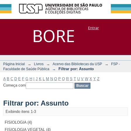
Filtrar por:
Repositório
BORE
Entrar
DSpace/Manakin + Corisco
Assunto
→
→
→
Página Inicial
Livros
Acervo das Bibliotecas da USP
FSP -
→
Filtrar por: Assunto
Faculdade de Saúde Pública
A
B
C
D
E
F
G
H
I
J
K
L
M
N
O
P
Q
R
S
T
U
V
W
X
Y
Z
Começa com
Filtrar por: Assunto
Exibindo itens 1-3
FISIOLOGIA (4)
FISIOLOGIA VEGETAL (4)