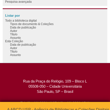
Pesquisa avançada
Listar por
Todo a biblioteca digital
Tipos de documento & Coleções
Data de publicação
Autor
Título
Assunto
Esta Coleção
Data de publicação
Autor
Título
Assunto
Rua da Praça do Relógio, 109 – Bloco L
05508-050 – Cidade Universitária
São Paulo, SP – Brasil
Tel: (0xx11) 3091-4195 / (0xx11) 3091-1541
Fax: (0xx11) 3091-1567
A ABCD USP - Agência de Bibliotecas e Coleções Digitais