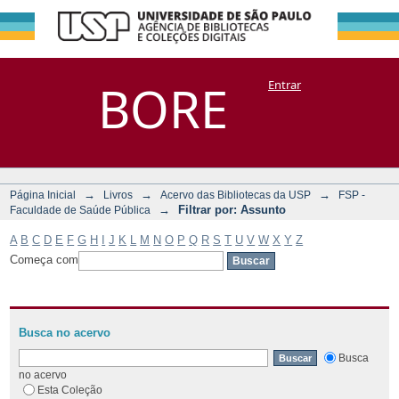
Filtrar por:
Repositório
BORE
Entrar
DSpace/Manakin + Corisco
Assunto
→
→
→
Página Inicial
Livros
Acervo das Bibliotecas da USP
FSP -
→
Filtrar por: Assunto
Faculdade de Saúde Pública
A
B
C
D
E
F
G
H
I
J
K
L
M
N
O
P
Q
R
S
T
U
V
W
X
Y
Z
Começa com
Busca no acervo
Busca
no acervo
Esta Coleção