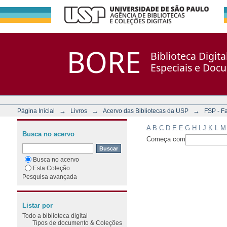
Filtrar por: Assunto
Repositório DSpace/Manakin + Corisco
BORE
Biblioteca Digit
Especiais e Doc
→
→
→
Página Inicial
Livros
Acervo das Bibliotecas da USP
FSP - F
A
B
C
D
E
F
G
H
I
J
K
L
M
Busca no acervo
Começa com
Busca no acervo
Esta Coleção
Pesquisa avançada
Listar por
Todo a biblioteca digital
Tipos de documento & Coleções