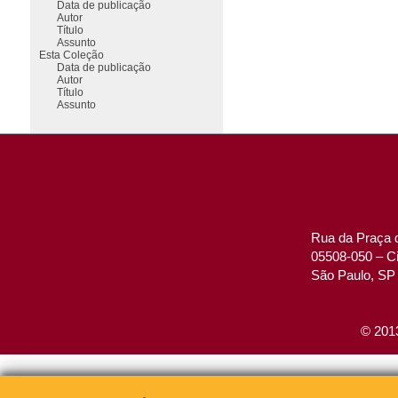
Data de publicação
Autor
Título
Assunto
Esta Coleção
Data de publicação
Autor
Título
Assunto
Rua da Praça d
05508-050 – Ci
São Paulo, SP 
© 2013