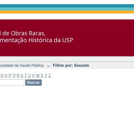
al de Obras Raras,
umentação Histórica da USP
→
Filtrar por: Assunto
aculdade de Saúde Pública
N
O
P
Q
R
S
T
U
V
W
X
Y
Z