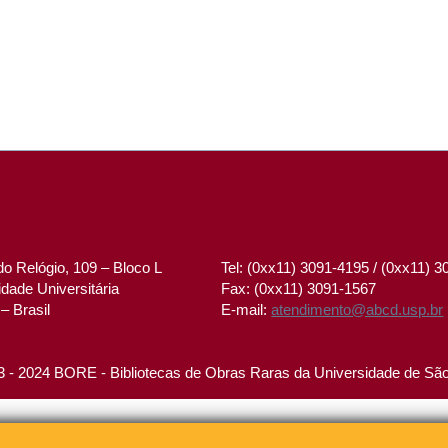
o Relógio, 109 – Bloco L
Tel: (0xx11) 3091-4195 / (0xx11) 
dade Universitária
Fax: (0xx11) 3091-1567
– Brasil
E-mail:
atendimento@abcd.usp.br
 - 2024 BORE - Bibliotecas de Obras Raras da Universidade de Sã