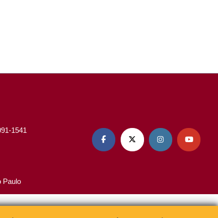
3091-1541




o Paulo