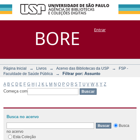
Filtrar por:
Repositório
BORE
Entrar
DSpace/Manakin + Corisco
Assunto
→
→
→
Página Inicial
Livros
Acervo das Bibliotecas da USP
FSP -
→
Filtrar por: Assunto
Faculdade de Saúde Pública
A
B
C
D
E
F
G
H
I
J
K
L
M
N
O
P
Q
R
S
T
U
V
W
X
Y
Z
Começa com
Busca no acervo
Busca
no acervo
Esta Coleção