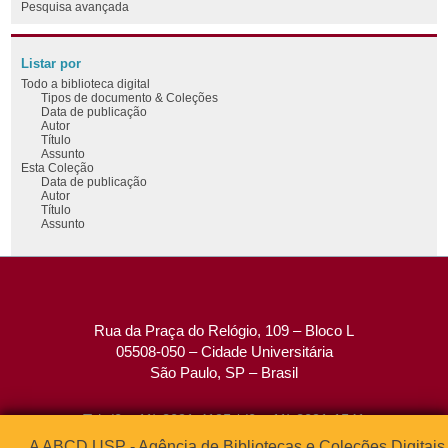
Pesquisa avançada
Listar por
Todo a biblioteca digital
Tipos de documento & Coleções
Data de publicação
Autor
Título
Assunto
Esta Coleção
Data de publicação
Autor
Título
Assunto
Rua da Praça do Relógio, 109 – Bloco L
05508-050 – Cidade Universitária
São Paulo, SP – Brasil
Tel: (0xx11) 3091-4195 / (0xx11) 3091-1541
Fax: (0xx11) 3091-1567
A ABCD USP - Agência de Bibliotecas e Coleções Digitais