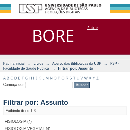
Filtrar por:
Repositório
BORE
Entrar
DSpace/Manakin + Corisco
Assunto
→
→
→
Página Inicial
Livros
Acervo das Bibliotecas da USP
FSP -
→
Filtrar por: Assunto
Faculdade de Saúde Pública
A
B
C
D
E
F
G
H
I
J
K
L
M
N
O
P
Q
R
S
T
U
V
W
X
Y
Z
Começa com
Filtrar por: Assunto
Exibindo itens 1-3
FISIOLOGIA (4)
FISIOLOGIA VEGETAL (4)