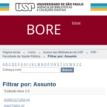
Filtrar por:
Repositório
BORE
Entrar
DSpace/Manakin + Corisco
Assunto
→
→
→
Página Inicial
Livros
Acervo das Bibliotecas da USP
FSP -
→
Filtrar por: Assunto
Faculdade de Saúde Pública
A
B
C
D
E
F
G
H
I
J
K
L
M
N
O
P
Q
R
S
T
U
V
W
X
Y
Z
Começa com
Filtrar por: Assunto
Exibindo itens 1-3
AGRICULTURA (4)
ANATOMIA (4)