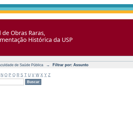
al de Obras Raras,
umentação Histórica da USP
→
Filtrar por: Assunto
aculdade de Saúde Pública
N
O
P
Q
R
S
T
U
V
W
X
Y
Z