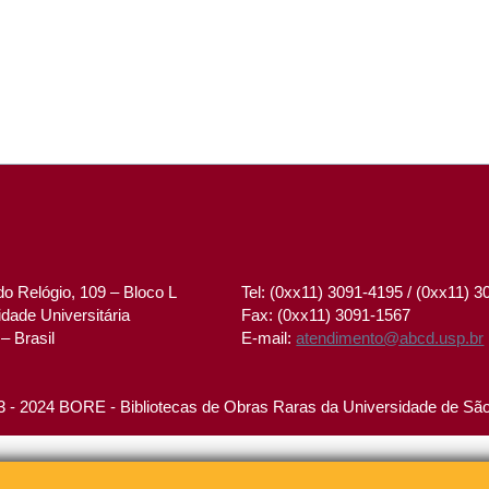
o Relógio, 109 – Bloco L
Tel: (0xx11) 3091-4195 / (0xx11) 
dade Universitária
Fax: (0xx11) 3091-1567
– Brasil
E-mail:
atendimento@abcd.usp.br
 - 2024 BORE - Bibliotecas de Obras Raras da Universidade de Sã