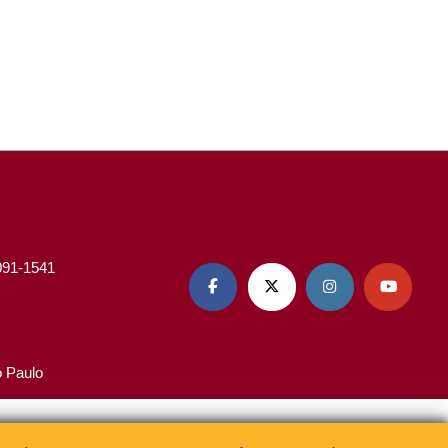
3091-1541




o Paulo