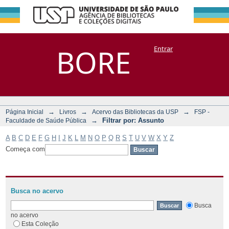
Filtrar por:
Repositório
BORE
Entrar
DSpace/Manakin + Corisco
Assunto
→
→
→
Página Inicial
Livros
Acervo das Bibliotecas da USP
FSP -
→
Filtrar por: Assunto
Faculdade de Saúde Pública
A
B
C
D
E
F
G
H
I
J
K
L
M
N
O
P
Q
R
S
T
U
V
W
X
Y
Z
Começa com
Busca no acervo
Busca
no acervo
Esta Coleção