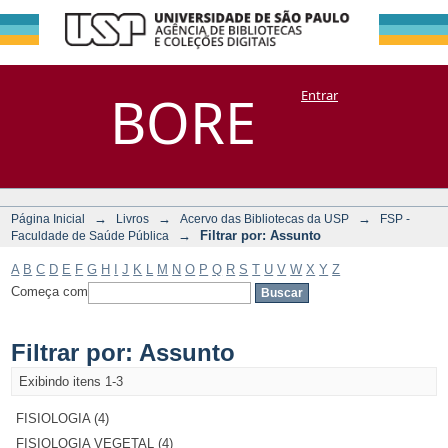
Filtrar por:
Repositório
BORE
Entrar
DSpace/Manakin + Corisco
Assunto
→
→
→
Página Inicial
Livros
Acervo das Bibliotecas da USP
FSP -
→
Filtrar por: Assunto
Faculdade de Saúde Pública
A
B
C
D
E
F
G
H
I
J
K
L
M
N
O
P
Q
R
S
T
U
V
W
X
Y
Z
Começa com
Filtrar por: Assunto
Exibindo itens 1-3
FISIOLOGIA (4)
FISIOLOGIA VEGETAL (4)