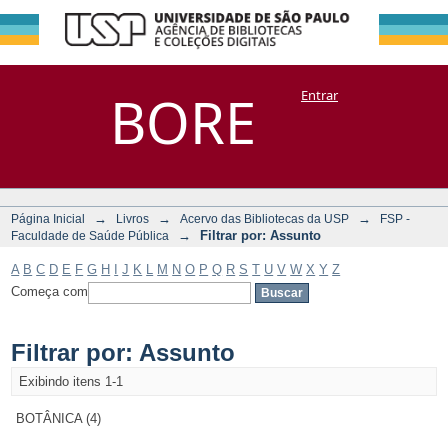
Filtrar por:
Repositório
BORE
Entrar
DSpace/Manakin + Corisco
Assunto
→
→
→
Página Inicial
Livros
Acervo das Bibliotecas da USP
FSP -
→
Filtrar por: Assunto
Faculdade de Saúde Pública
A
B
C
D
E
F
G
H
I
J
K
L
M
N
O
P
Q
R
S
T
U
V
W
X
Y
Z
Começa com
Filtrar por: Assunto
Exibindo itens 1-1
BOTÂNICA (4)